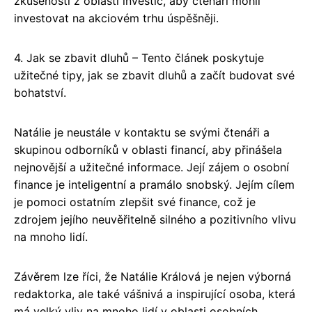
zkušenosti z oblasti investic, aby čtenáři mohli
investovat na akciovém trhu úspěšněji.
4. Jak se zbavit dluhů – Tento článek poskytuje
užitečné tipy, jak se zbavit dluhů a začít budovat své
bohatství.
Natálie je neustále v kontaktu se svými čtenáři a
skupinou odborníků v oblasti financí, aby přinášela
nejnovější a užitečné informace. Její zájem o osobní
finance je inteligentní a pramálo snobský. Jejím cílem
je pomoci ostatním zlepšit své finance, což je
zdrojem jejího neuvěřitelně silného a pozitivního vlivu
na mnoho lidí.
Závěrem lze říci, že Natálie Králová je nejen výborná
redaktorka, ale také vášnivá a inspirující osoba, která
má velký vliv na mnoho lidí v oblasti osobních