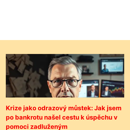
Krize jako odrazový můstek: Jak jsem
po bankrotu našel cestu k úspěchu v
pomoci zadluženým