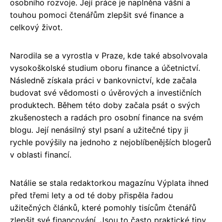
osobního rozvoje. Její práce je naplněna vášní a
touhou pomoci čtenářům zlepšit své finance a
celkový život.
Narodila se a vyrostla v Praze, kde také absolvovala
vysokoškolské studium oboru finance a účetnictví.
Následně získala práci v bankovnictví, kde začala
budovat své vědomosti o úvěrových a investičních
produktech. Během této doby začala psát o svých
zkušenostech a radách pro osobní finance na svém
blogu. Její nenásilný styl psaní a užitečné tipy ji
rychle povýšily na jednoho z nejoblíbenějších blogerů
v oblasti financí.
Natálie se stala redaktorkou magazínu Výplata ihned
před třemi lety a od té doby přispěla řadou
užitečných článků, které pomohly tisícům čtenářů
zlepšit své financování. Jsou to často praktické tipy,