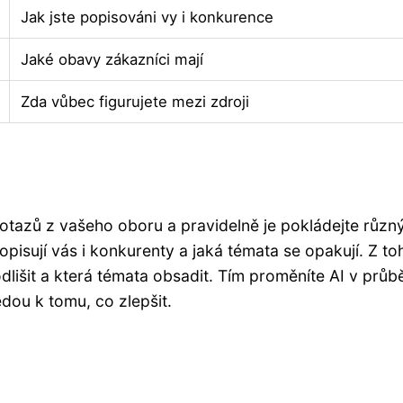
Jak jste popisováni vy i konkurence
Jaké obavy zákazníci mají
Zda vůbec figurujete mezi zdroji
otazů z vašeho oboru a pravidelně je pokládejte růz
opisují vás i konkurenty a jaká témata se opakují. Z to
lišit a která témata obsadit. Tím proměníte AI v prů
edou k tomu, co zlepšit.