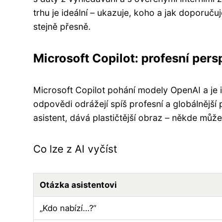
trhu je ideální – ukazuje, koho a jak doporuč
stejně přesně.
Microsoft Copilot: profesní pers
Microsoft Copilot pohání modely OpenAI a je
odpovědi odrážejí spíš profesní a globálnější 
asistent, dává plastičtější obraz – někde můžet
Co lze z AI vyčíst
Otázka asistentovi
„Kdo nabízí…?“