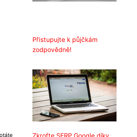
Přistupujte k půjčkám
zodpovědně!
eptáte
Zkroťte SERP Google díky