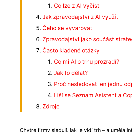
Co lze z AI vyčíst
Jak zpravodajství z AI využít
Čeho se vyvarovat
Zpravodajství jako součást strate
Často kladené otázky
Co mi AI o trhu prozradí?
Jak to dělat?
Proč nesledovat jen jednu o
Liší se Seznam Asistent a Cop
Zdroje
Chytré firmy sledují, jak je vidí trh – a umělá