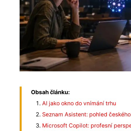
Obsah článku:
AI jako okno do vnímání trhu
Seznam Asistent: pohled českého
Microsoft Copilot: profesní persp