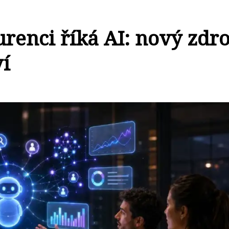
urenci říká AI: nový zdro
ví