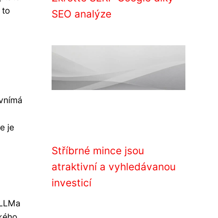
 to
SEO analýze
 vnímá
e je
Stříbrné mince jsou
atraktivní a vyhledávanou
investicí
eLLMa
ského