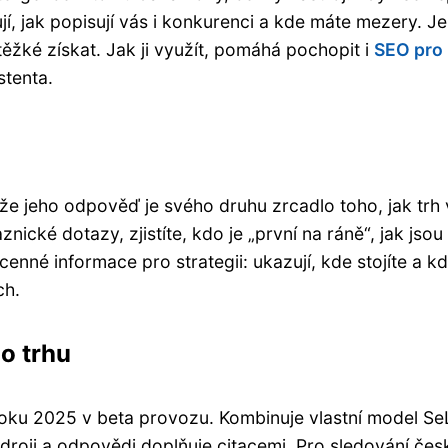
jí, jak popisují vás i konkurenci a kde máte mezery. Je
těžké získat. Jak ji využít, pomáhá pochopit i
SEO pro
stenta.
kže jeho odpověď je svého druhu zrcadlo toho, jak trh
nické dotazy, zjistíte, kdo je „první na ráně“, jak jsou
enné informace pro strategii: ukazují, kde stojíte a kd
ch.
o trhu
roku 2025 v beta provozu. Kombinuje vlastní model S
zdroji a odpovědi doplňuje citacemi. Pro sledování če