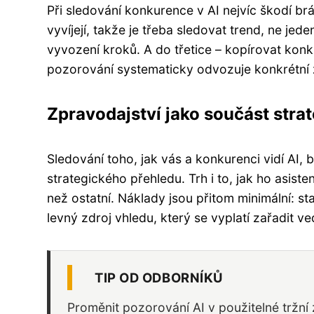
Při sledování konkurence v AI nejvíc škodí brá
vyvíjejí, takže je třeba sledovat trend, ne je
vyvození kroků. A do třetice – kopírovat konku
pozorování systematicky odvozuje konkrétní 
Zpravodajství jako součást strat
Sledování toho, jak vás a konkurenci vidí AI,
strategického přehledu. Trh i to, jak ho asiste
než ostatní. Náklady jsou přitom minimální: st
levný zdroj vhledu, který se vyplatí zařadit v
TIP OD ODBORNÍKŮ
Proměnit pozorování AI v použitelné tržní