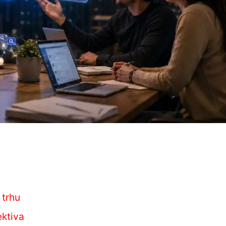
 trhu
ektiva