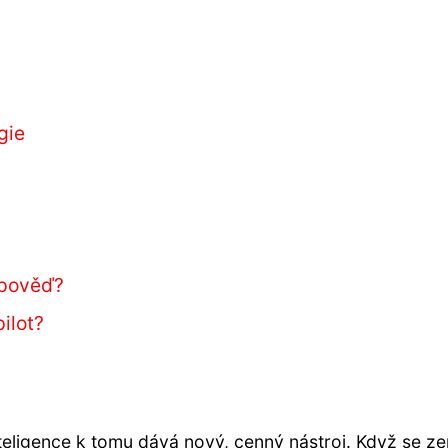
gie
dpověď?
ilot?
 inteligence k tomu dává nový, cenný nástroj. Když se z