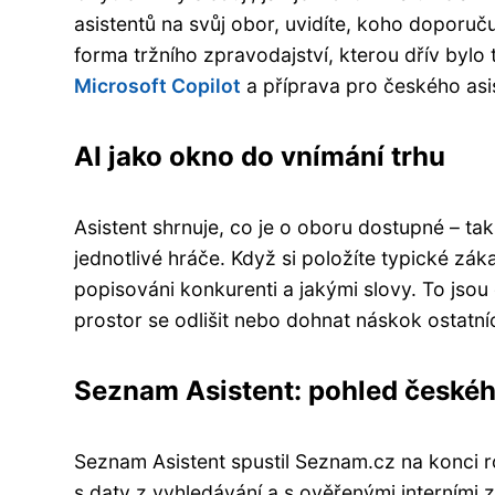
asistentů na svůj obor, uvidíte, koho doporuču
forma tržního zpravodajství, kterou dřív bylo 
Microsoft Copilot
a příprava pro českého asi
AI jako okno do vnímání trhu
Asistent shrnuje, co je o oboru dostupné – ta
jednotlivé hráče. Když si položíte typické zákaz
popisováni konkurenti a jakými slovy. To jsou c
prostor se odlišit nebo dohnat náskok ostatní
Seznam Asistent: pohled českéh
Seznam Asistent spustil Seznam.cz na konci 
s daty z vyhledávání a s ověřenými interními 