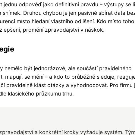
t jednu odpověď jako definitivní pravdu – výstupy se li
den snímek. Druhou chybou je jen pasivně sbírat data be
renci místo hledání vlastního odlišení. Kdo místo toho
zlepšení, promění zpravodajství v náskok.
egie
 by nemělo být jednorázové, ale součástí pravidelného
nti mapují, se mění – a kdo to průběžně sleduje, reaguje
ačí pravidelně klást otázky a vyhodnocovat. Pro firmu 
edle klasického průzkumu trhu.
 zpravodajství a konkrétní kroky vyžaduje systém. Tý