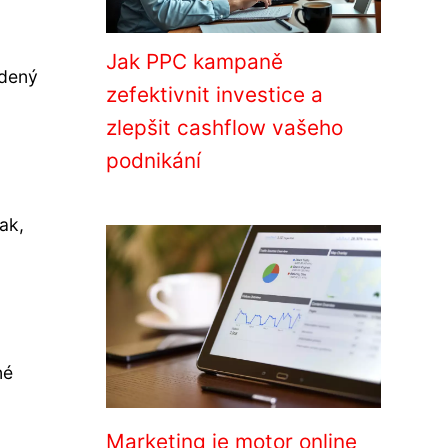
Jak PPC kampaně
edený
zefektivnit investice a
zlepšit cashflow vašeho
podnikání
ak,
né
Marketing je motor online