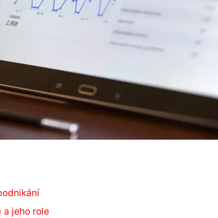
podnikání
 a jeho role