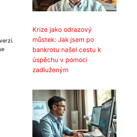
Krize jako odrazový
můstek: Jak jsem po
verzí.
se
bankrotu našel cestu k
úspěchu v pomoci
zadluženým