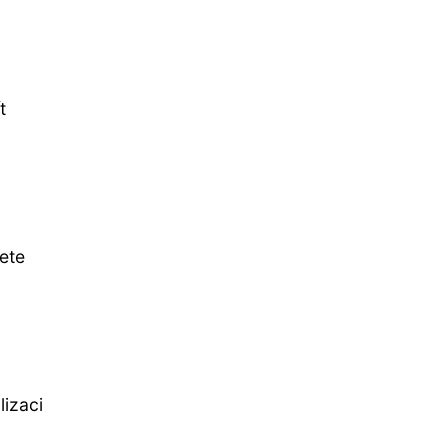
t
ete
izaci