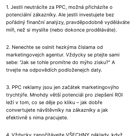
1. Jestli neutrácíte za PPC, možná přicházíte o
potenciální zákazníky. Ale jestli investujete bez
pořádný finanční analýzy, pravděpodobně vyděláváte
míň, než si myslíte (nebo dokonce proděláváte).
2. Nenechte se oslnit hezkýma číslama od
marketingovejch agentur. Vždycky se ptejte sami
sebe: "Jak se tohle promítne do mýho zisku?" A
trvejte na odpovědích podloženejch daty.
3. PPC reklamy jsou jen začátek marketingovýho
trychtýře. Mnohdy větší potenciál pro zlepšení ROI
leží v tom, co se děje po kliku – jak dobře
convertujete návštěvníky na zákazníky a jak
efektivně s nima pracujete.
4. Vždycky započítávejte VŠECHNY náklady, když