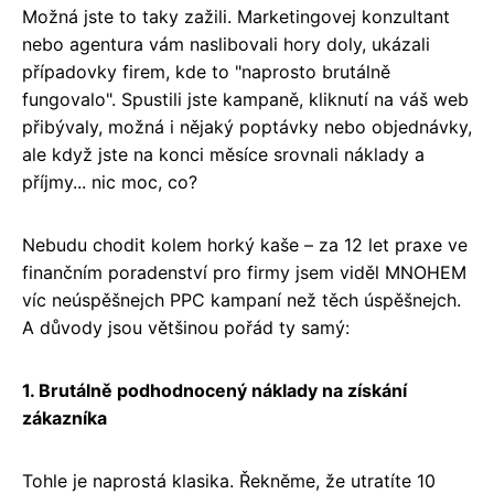
Možná jste to taky zažili. Marketingovej konzultant
nebo agentura vám naslibovali hory doly, ukázali
případovky firem, kde to "naprosto brutálně
fungovalo". Spustili jste kampaně, kliknutí na váš web
přibývaly, možná i nějaký poptávky nebo objednávky,
ale když jste na konci měsíce srovnali náklady a
příjmy... nic moc, co?
Nebudu chodit kolem horký kaše – za 12 let praxe ve
finančním poradenství pro firmy jsem viděl MNOHEM
víc neúspěšnejch PPC kampaní než těch úspěšnejch.
A důvody jsou většinou pořád ty samý:
1. Brutálně podhodnocený náklady na získání
zákazníka
Tohle je naprostá klasika. Řekněme, že utratíte 10