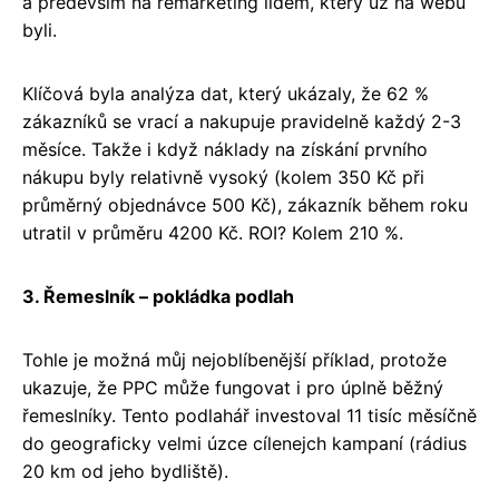
a především na remarketing lidem, který už na webu
byli.
Klíčová byla analýza dat, který ukázaly, že 62 %
zákazníků se vrací a nakupuje pravidelně každý 2-3
měsíce. Takže i když náklady na získání prvního
nákupu byly relativně vysoký (kolem 350 Kč při
průměrný objednávce 500 Kč), zákazník během roku
utratil v průměru 4200 Kč. ROI? Kolem 210 %.
3. Řemeslník – pokládka podlah
Tohle je možná můj nejoblíbenější příklad, protože
ukazuje, že PPC může fungovat i pro úplně běžný
řemeslníky. Tento podlahář investoval 11 tisíc měsíčně
do geograficky velmi úzce cílenejch kampaní (rádius
20 km od jeho bydliště).