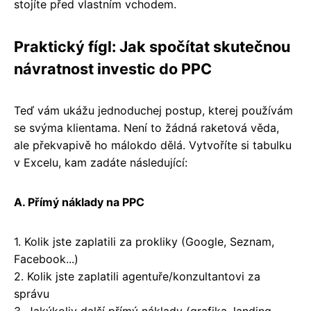
stojíte před vlastním vchodem.
Praktický fígl: Jak spočítat skutečnou
návratnost investic do PPC
Teď vám ukážu jednoduchej postup, kterej používám
se svýma klientama. Není to žádná raketová věda,
ale překvapivě ho málokdo dělá. Vytvoříte si tabulku
v Excelu, kam zadáte následující:
A. Přímý náklady na PPC
1. Kolik jste zaplatili za prokliky (Google, Seznam,
Facebook...)
2. Kolik jste zaplatili agentuře/konzultantovi za
správu
3. Jakýkoliv další přímý náklady (grafika, landing