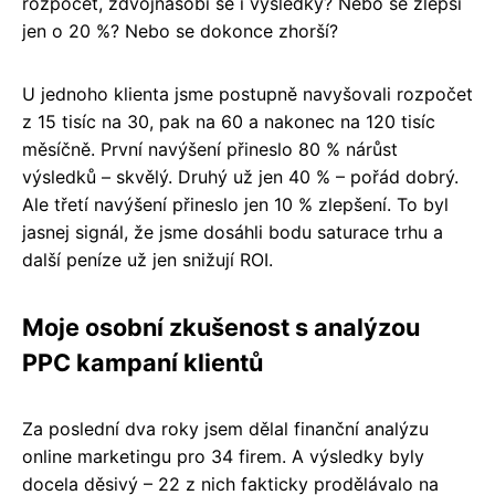
rozpočet, zdvojnásobí se i výsledky? Nebo se zlepší
jen o 20 %? Nebo se dokonce zhorší?
U jednoho klienta jsme postupně navyšovali rozpočet
z 15 tisíc na 30, pak na 60 a nakonec na 120 tisíc
měsíčně. První navýšení přineslo 80 % nárůst
výsledků – skvělý. Druhý už jen 40 % – pořád dobrý.
Ale třetí navýšení přineslo jen 10 % zlepšení. To byl
jasnej signál, že jsme dosáhli bodu saturace trhu a
další peníze už jen snižují ROI.
Moje osobní zkušenost s analýzou
PPC kampaní klientů
Za poslední dva roky jsem dělal finanční analýzu
online marketingu pro 34 firem. A výsledky byly
docela děsivý – 22 z nich fakticky prodělávalo na