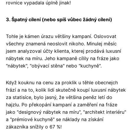
rovnice vypadala úplně jinak!
3. Špatný cílení (nebo spíš vůbec žádný cílení)
Tohle je kámen úrazu většiny kampaní. Oslovovat
všechny znamená neoslovit nikoho. Minulej měsíc
jsem analyzoval účty klienta, kterej prodává luxusní
nábytek na míru. Jeho kampaně cílily na fráze jako
"nábytek", "obývací stěna" nebo "kuchyně".
Když kouknu na cenu za proklik u těhle obecnejch
frází a na to, kolik lidí skutečně koupí luxusní nábytek
za statisíce, bylo jasný, že většina peněz letí do
hajzlu. Po překopání kampaní a zaměření na fráze
jako "designový nábytek na míru", "architekt interiéru"
a "prémiové kuchyně" se náklady na získání
zákazníka snížily o 67 %!