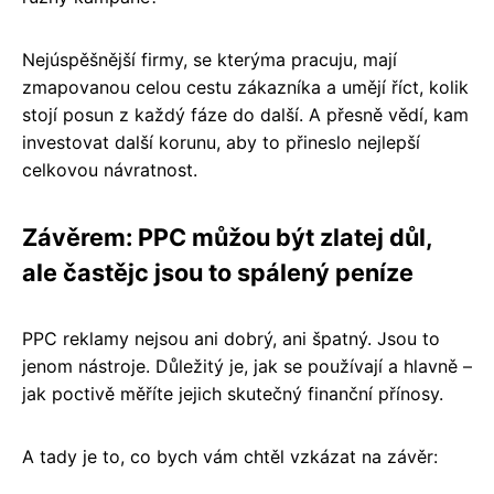
Nejúspěšnější firmy, se kterýma pracuju, mají
zmapovanou celou cestu zákazníka a umějí říct, kolik
stojí posun z každý fáze do další. A přesně vědí, kam
investovat další korunu, aby to přineslo nejlepší
celkovou návratnost.
Závěrem: PPC můžou být zlatej důl,
ale častějc jsou to spálený peníze
PPC reklamy nejsou ani dobrý, ani špatný. Jsou to
jenom nástroje. Důležitý je, jak se používají a hlavně –
jak poctivě měříte jejich skutečný finanční přínosy.
A tady je to, co bych vám chtěl vzkázat na závěr: