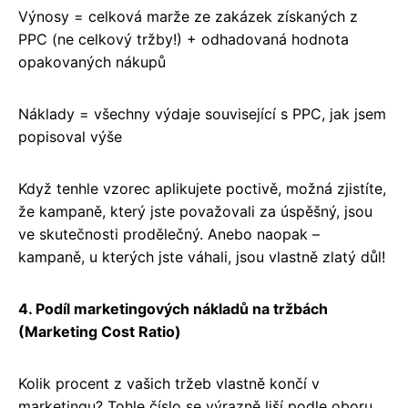
Výnosy = celková marže ze zakázek získaných z
PPC (ne celkový tržby!) + odhadovaná hodnota
opakovaných nákupů
Náklady = všechny výdaje související s PPC, jak jsem
popisoval výše
Když tenhle vzorec aplikujete poctivě, možná zjistíte,
že kampaně, který jste považovali za úspěšný, jsou
ve skutečnosti prodělečný. Anebo naopak –
kampaně, u kterých jste váhali, jsou vlastně zlatý důl!
4. Podíl marketingových nákladů na tržbách
(Marketing Cost Ratio)
Kolik procent z vašich tržeb vlastně končí v
marketingu? Tohle číslo se výrazně liší podle oboru,