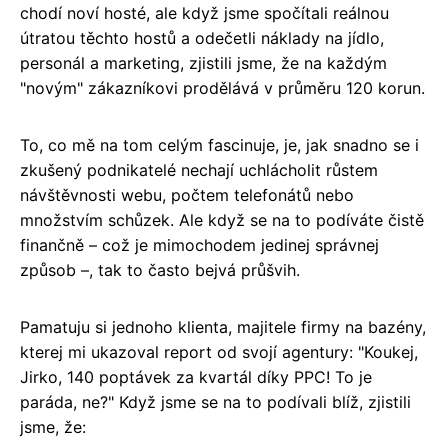
chodí noví hosté, ale když jsme spočítali reálnou
útratou těchto hostů a odečetli náklady na jídlo,
personál a marketing, zjistili jsme, že na každým
"novým" zákazníkovi prodělává v průměru 120 korun.
To, co mě na tom celým fascinuje, je, jak snadno se i
zkušený podnikatelé nechají uchlácholit růstem
návštěvnosti webu, počtem telefonátů nebo
množstvím schůzek. Ale když se na to podíváte čistě
finančně – což je mimochodem jedinej správnej
způsob –, tak to často bejvá průšvih.
Pamatuju si jednoho klienta, majitele firmy na bazény,
kterej mi ukazoval report od svojí agentury: "Koukej,
Jirko, 140 poptávek za kvartál díky PPC! To je
paráda, ne?" Když jsme se na to podívali blíž, zjistili
jsme, že: