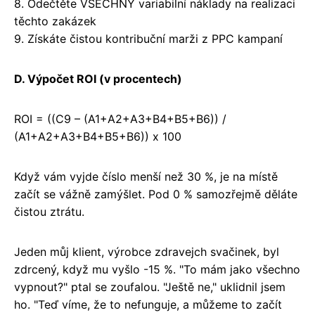
8. Odečtěte VŠECHNY variabilní náklady na realizaci
těchto zakázek
9. Získáte čistou kontribuční marži z PPC kampaní
D. Výpočet ROI (v procentech)
ROI = ((C9 – (A1+A2+A3+B4+B5+B6)) /
(A1+A2+A3+B4+B5+B6)) x 100
Když vám vyjde číslo menší než 30 %, je na místě
začít se vážně zamýšlet. Pod 0 % samozřejmě děláte
čistou ztrátu.
Jeden můj klient, výrobce zdravejch svačinek, byl
zdrcený, když mu vyšlo -15 %. "To mám jako všechno
vypnout?" ptal se zoufalou. "Ještě ne," uklidnil jsem
ho. "Teď víme, že to nefunguje, a můžeme to začít