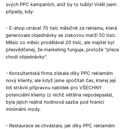
svých PPC kampaních, aniž by to tušily! Viděl jsem
případy, kdy:
- E-shop utrácel 70 tisíc měsíčně za reklamu, která
generovala objednávky se ziskovou marží 50 tisíc.
Měsíc co měsíc prodělával 20 tisíc, ale majitel byl
přesvědčenej, že marketing funguje, protože "přece
chodí objednávky".
- Konzultantská firma získala díky PPC reklamám
nový klienty, ale když jsme spočítali čas, kterej její
lidi strávili přípravou nabídek pro VŠECHNY
potenciální klienty (z nichž většina nepodepsala),
byla jejich reálná hodinová sazba pod hranicí
minimální mzdy.
- Restaurace se chvástala, jak díky PPC reklamám