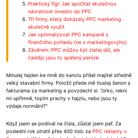
Praktický fígl: Jak spočítat skutečnou
návratnost investic do PPC
Tři firmy, který dokázaly PPC marketing
skutečně využít
Jak optimalizovat PPC kampaně z
finančního pohledu (ne z marketingovýho)
Závěrem: PPC můžou být zlatej důl, ale
častějc jsou to spálený peníze
Minulej tejden ke mně do kanclu přišel majitel středně
velký stavební firmy. Položil přede mě tlustej šanon s
fakturama za marketing a povzdechl si: "Jirko, rekni
mi upřímně, topím prachy v hajzlu, nebo jsou ty
výdaje normální?"
Když jsem se podíval na čísla, zůstal jsem paf. Za
poslední rok utratil přes 400 tisíc za
PPC reklamy v