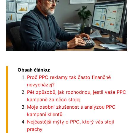
Obsah článku:
Proč PPC reklamy tak často finančně
nevycházej?
Pět způsobů, jak rozhodnou, jestli vaše PPC
kampaně za něco stojej
Moje osobní zkušenost s analýzou PPC
kampaní klientů
Nejčastější mýty o PPC, který vás stojí
prachy