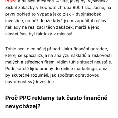
Praze
a dalších městech. A víte, jakej byl výsledek?
Získal zakázky v hodnotě zhruba 800 tisíc. Jasně, na
první pohled to vypadá jako zisk – dvojnásobek
investice, no né? Jenže když jsem započítal reálný
náklady na realizaci těch zakázek, marži a jeho
vlastní čas, byl fakticky v minusu!
Tohle není ojedinělej případ. Jako finanční poradce,
kterej se specializuje na analýzu nákladů a ziskovosti
malých a středních firem, vidím tuhle situaci neustále.
Podnikatelé lijou prachy do online marketingu, aniž
by skutečně rozuměli, jak spočítat opravdovou
návratnost svý investice.
Proč PPC reklamy tak často finančně
nevycházej?