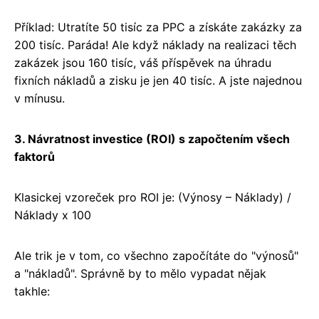
Příklad: Utratíte 50 tisíc za PPC a získáte zakázky za
200 tisíc. Paráda! Ale když náklady na realizaci těch
zakázek jsou 160 tisíc, váš příspěvek na úhradu
fixních nákladů a zisku je jen 40 tisíc. A jste najednou
v mínusu.
3. Návratnost investice (ROI) s započtením všech
faktorů
Klasickej vzoreček pro ROI je: (Výnosy – Náklady) /
Náklady x 100
Ale trik je v tom, co všechno započítáte do "výnosů"
a "nákladů". Správně by to mělo vypadat nějak
takhle: