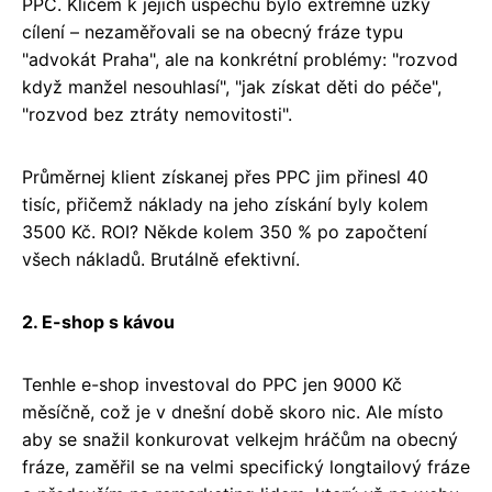
PPC. Klíčem k jejich úspěchu bylo extrémně úzký
cílení – nezaměřovali se na obecný fráze typu
"advokát Praha", ale na konkrétní problémy: "rozvod
když manžel nesouhlasí", "jak získat děti do péče",
"rozvod bez ztráty nemovitosti".
Průměrnej klient získanej přes PPC jim přinesl 40
tisíc, přičemž náklady na jeho získání byly kolem
3500 Kč. ROI? Někde kolem 350 % po započtení
všech nákladů. Brutálně efektivní.
2. E-shop s kávou
Tenhle e-shop investoval do PPC jen 9000 Kč
měsíčně, což je v dnešní době skoro nic. Ale místo
aby se snažil konkurovat velkejm hráčům na obecný
fráze, zaměřil se na velmi specifický longtailový fráze