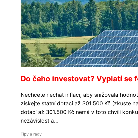
Do čeho investovat? Vyplatí se f
Nechcete nechat inflaci, aby snižovala hodnot
získejte státní dotaci až 301.500 Kč (zkuste na
dotací až 301.500 Kč nemá v toto chvíli konk
nezávislost a...
Tipy a rady