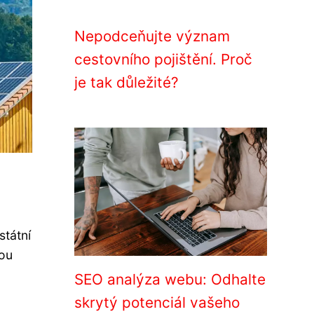
Nepodceňujte význam
cestovního pojištění. Proč
je tak důležité?
státní
kou
SEO analýza webu: Odhalte
skrytý potenciál vašeho