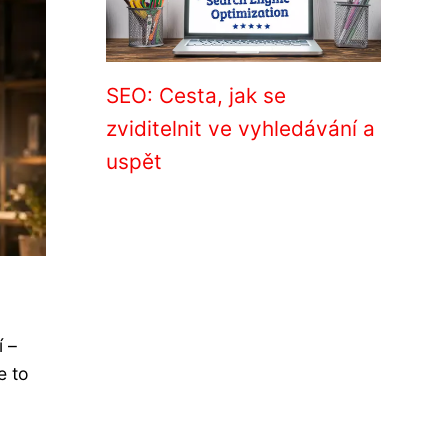
SEO: Cesta, jak se
zviditelnit ve vyhledávání a
uspět
í –
e to