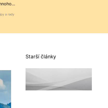
noho...
ipy a rady
Starší články