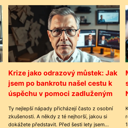
Krize jako odrazový můstek: Jak
jsem po bankrotu našel cestu k
úspěchu v pomoci zadluženým
Ty nejlepší nápady přicházejí často z osobní
zkušenosti. A někdy z té nejhorší, jakou si
r
dokážete představit. Před šesti lety jsem...
1