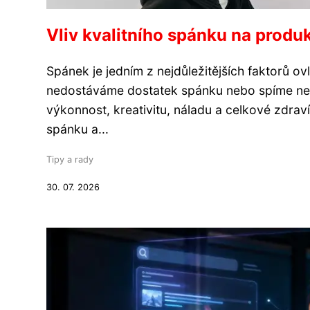
Vliv kvalitního spánku na produk
Spánek je jedním z nejdůležitějších faktorů ovl
nedostáváme dostatek spánku nebo spíme nes
výkonnost, kreativitu, náladu a celkové zdraví.
spánku a...
Tipy a rady
30. 07. 2026