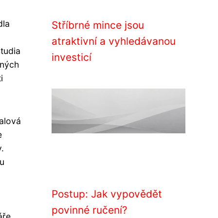
dla
Stříbrné mince jsou
atraktivní a vyhledávanou
tudia
investicí
zných
i
alová
e
.
ou
Postup: Jak vypovědět
povinné ručení?
áře