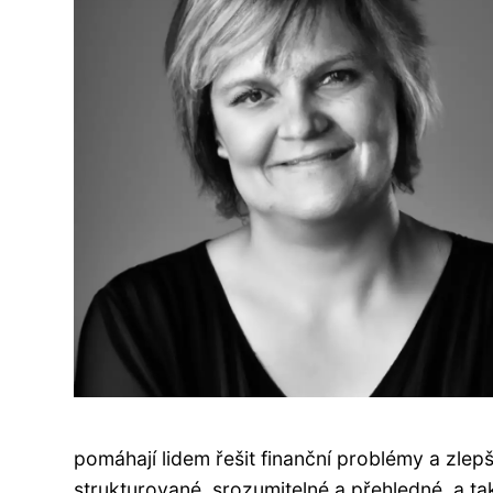
pomáhají lidem řešit finanční problémy a zlepš
strukturované, srozumitelné a přehledné, a ta