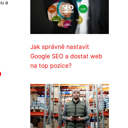
ou a
Jak správně nastavit
Google SEO a dostat web
na top pozice?
m