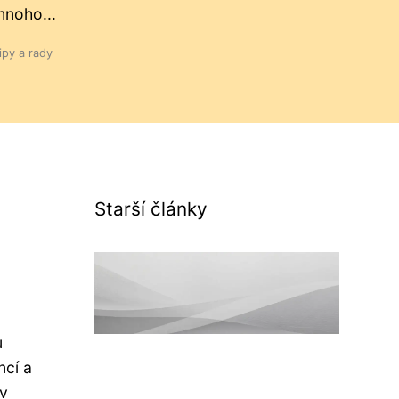
noho...
ipy a rady
Starší články
u
ncí a
v