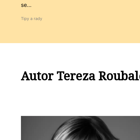
se...
Tipy a rady
Autor Tereza Rouba