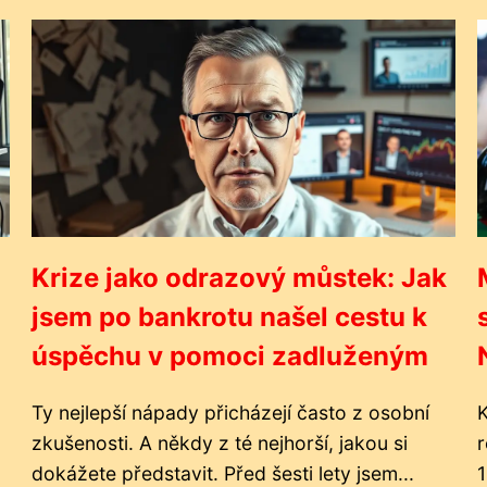
Krize jako odrazový můstek: Jak
jsem po bankrotu našel cestu k
úspěchu v pomoci zadluženým
Ty nejlepší nápady přicházejí často z osobní
zkušenosti. A někdy z té nejhorší, jakou si
r
dokážete představit. Před šesti lety jsem...
1