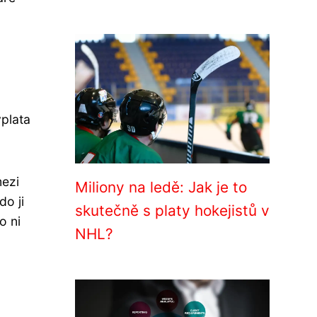
o
ýplata
mezi
Miliony na ledě: Jak je to
do ji
skutečně s platy hokejistů v
o ni
NHL?