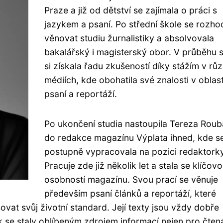
Praze a již od dětství se zajímala o práci s
jazykem a psaní. Po střední škole se rozho
věnovat studiu žurnalistiky a absolvovala
bakalářský i magisterský obor. V průběhu s
si získala řadu zkušeností díky stážím v rů
médiích, kde obohatila své znalosti v oblast
psaní a reportáží.
Po ukončení studia nastoupila Tereza Roub
do redakce magazínu Výplata ihned, kde s
postupně vypracovala na pozici redaktorky
Pracuje zde již několik let a stala se klíčov
osobností magazínu. Svou prací se věnuje
především psaní článků a reportáží, které
ovat svůj životní standard. Její texty jsou vždy dobře
k se staly oblíbeným zdrojem informací nejen pro čten