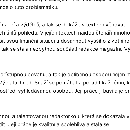
emce o tuto problematiku.
inancí a výdělků, a tak se dokáže v textech věnovat
ch úhlů pohledu. V jejích textech najdou čtenáři mnoh
it svou finanční situaci a dosáhnout vyššího životního
, a tak se stala nezbytnou součástí redakce magazínu V
přístupnou povahu, a tak je oblíbenou osobou nejen 
 Výplata ihned. Snaží se pomáhat a poradit každému, k
ostředí vyhledávanou osobou. Její práce ji baví a je pr
opnou a talentovanou redaktorkou, která se dokázala v
t. Její práce je kvalitní a spolehlivá a stala se